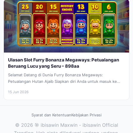
Ulasan Slot Furry Bonanza Megaways: Petualangan
Beruang Lucu yang Seru – 898aa
Selamat Datang di Dunia Furry Bonanza Megaways:
Petualangan Hutan Ajaib Siapkan diri Anda untuk masuk ke
dalam hutan yang penuh...
15 Jun 2026
Syarat dan Ketentuan
Kebijakan Privasi
© 2026 🎯 ibisawin Maxwin - ibisawin Official