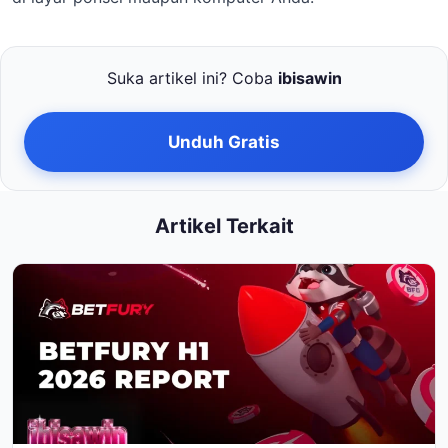
Suka artikel ini? Coba
ibisawin
Unduh Gratis
Artikel Terkait