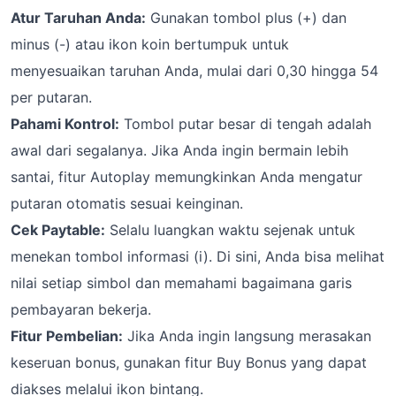
Atur Taruhan Anda:
Gunakan tombol plus (+) dan
minus (-) atau ikon koin bertumpuk untuk
menyesuaikan taruhan Anda, mulai dari 0,30 hingga 54
per putaran.
Pahami Kontrol:
Tombol putar besar di tengah adalah
awal dari segalanya. Jika Anda ingin bermain lebih
santai, fitur Autoplay memungkinkan Anda mengatur
putaran otomatis sesuai keinginan.
Cek Paytable:
Selalu luangkan waktu sejenak untuk
menekan tombol informasi (i). Di sini, Anda bisa melihat
nilai setiap simbol dan memahami bagaimana garis
pembayaran bekerja.
Fitur Pembelian:
Jika Anda ingin langsung merasakan
keseruan bonus, gunakan fitur Buy Bonus yang dapat
diakses melalui ikon bintang.