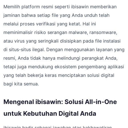
Memilih platform resmi seperti ibisawin memberikan
jaminan bahwa setiap file yang Anda unduh telah
melalui proses verifikasi yang ketat. Hal ini
meminimalisir risiko serangan malware, ransomware,
atau virus yang seringkali disisipkan pada file instalasi
di situs-situs ilegal. Dengan menggunakan layanan yang
resmi, Anda tidak hanya melindungi perangkat Anda,
tetapi juga mendukung ekosistem pengembang aplikasi
yang telah bekerja keras menciptakan solusi digital
bagi kita semua.
Mengenal ibisawin: Solusi All-in-One
untuk Kebutuhan Digital Anda
ibisawin hadir sebagai jawaban atas kekhawatiran