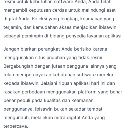
resmi untuk kebutuhan software Anda, Anda telah
mengambil keputusan cerdas untuk melindungi aset
digital Anda. Koleksi yang lengkap, keamanan yang
terjamin, dan kemudahan akses menjadikan ibisawin
sebagai pemimpin di bidang penyedia layanan aplikasi.
Jangan biarkan perangkat Anda berisiko karena
menggunakan situs unduhan yang tidak resmi.
Bergabunglah dengan jutaan pengguna lainnya yang
telah mempercayakan kebutuhan software mereka
kepada ibisawin. Jelajahi ribuan aplikasi hari ini dan
rasakan perbedaan menggunakan platform yang benar-
benar peduli pada kualitas dan keamanan
penggunanya. ibisawin bukan sekadar tempat
mengunduh, melainkan mitra digital Anda yang
terpercaya.