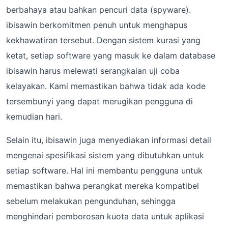
berbahaya atau bahkan pencuri data (spyware).
ibisawin berkomitmen penuh untuk menghapus
kekhawatiran tersebut. Dengan sistem kurasi yang
ketat, setiap software yang masuk ke dalam database
ibisawin harus melewati serangkaian uji coba
kelayakan. Kami memastikan bahwa tidak ada kode
tersembunyi yang dapat merugikan pengguna di
kemudian hari.
Selain itu, ibisawin juga menyediakan informasi detail
mengenai spesifikasi sistem yang dibutuhkan untuk
setiap software. Hal ini membantu pengguna untuk
memastikan bahwa perangkat mereka kompatibel
sebelum melakukan pengunduhan, sehingga
menghindari pemborosan kuota data untuk aplikasi