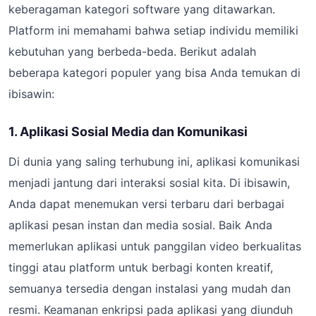
keberagaman kategori software yang ditawarkan.
Platform ini memahami bahwa setiap individu memiliki
kebutuhan yang berbeda-beda. Berikut adalah
beberapa kategori populer yang bisa Anda temukan di
ibisawin:
1. Aplikasi Sosial Media dan Komunikasi
Di dunia yang saling terhubung ini, aplikasi komunikasi
menjadi jantung dari interaksi sosial kita. Di ibisawin,
Anda dapat menemukan versi terbaru dari berbagai
aplikasi pesan instan dan media sosial. Baik Anda
memerlukan aplikasi untuk panggilan video berkualitas
tinggi atau platform untuk berbagi konten kreatif,
semuanya tersedia dengan instalasi yang mudah dan
resmi. Keamanan enkripsi pada aplikasi yang diunduh